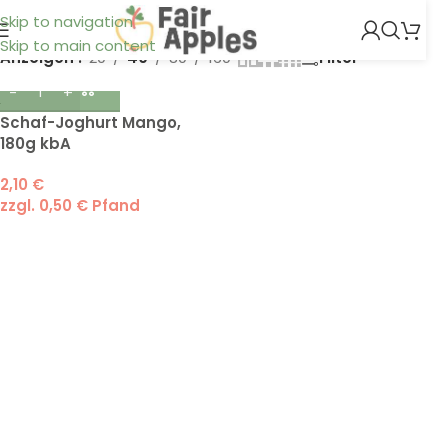
Einzelnes Ergebnis wird angezeigt
Skip to navigation
Skip to main content
Anzeigen
20
40
80
160
Filter
Schaf-Joghurt Mango,
180g kbA
2,10
€
zzgl.
0,50
€
Pfand