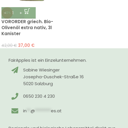
-12%
VORORDER griech. Bio-
Olivenöl extra nativ, 3l
Kanister
37,00
€
42,00
€
FairApples ist ein Einzelunternehmen.
Sabine Wiesinger
Josepha-Duschek-Straße 16
5020 Salzburg
0650 230 4 230
in
**
@
********
es.at