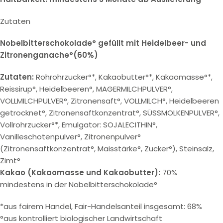
Zutaten
Nobelbitterschokolade° gefüllt mit Heidelbeer- und
Zitronenganache°(60%)
Zutaten:
Rohrohrzucker°*, Kakaobutter°*, Kakaomasse°*,
Reissirup°, Heidelbeeren°, MAGERMILCHPULVER°,
VOLLMILCHPULVER°, Zitronensaft°, VOLLMILCH°, Heidelbeeren
getrocknet°, Zitronensaftkonzentrat°, SÜSSMOLKENPULVER°,
Vollrohrzucker°*, Emulgator: SOJALECITHIN°,
Vanilleschotenpulver°, Zitronenpulver°
(Zitronensaftkonzentrat°, Maisstärke°, Zucker°), Steinsalz,
Zimt°
Kakao (Kakaomasse und Kakaobutter):
70%
mindestens in der Nobelbitterschokolade°
*aus fairem Handel, Fair-Handelsanteil insgesamt: 68%
°aus kontrolliert biologischer Landwirtschaft