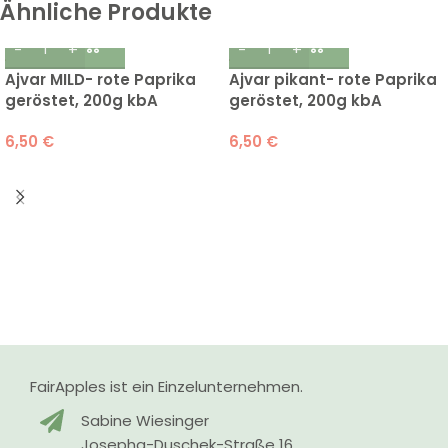
Ähnliche Produkte
Ajvar MILD- rote Paprika
Ajvar pikant- rote Paprika
geröstet, 200g kbA
geröstet, 200g kbA
6,50
€
6,50
€
FairApples ist ein Einzelunternehmen.
Sabine Wiesinger
Josepha-Duschek-Straße 16