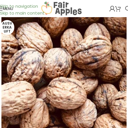
Skip to navigation
MENÜ
Skip to main content
AUSV
ERKA
UFT