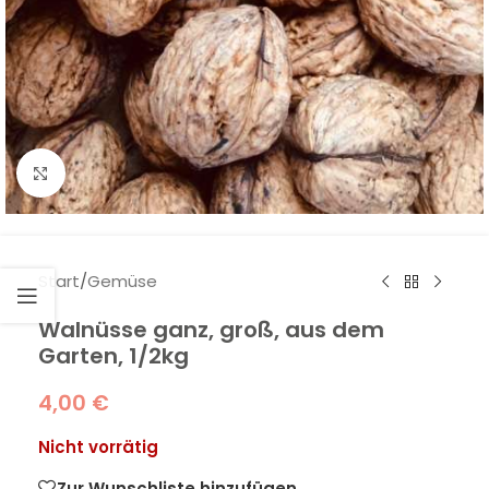
Klick zum Vergrößern
Start
/
Gemüse
Walnüsse ganz, groß, aus dem
Garten, 1/2kg
4,00
€
Nicht vorrätig
Zur Wunschliste hinzufügen