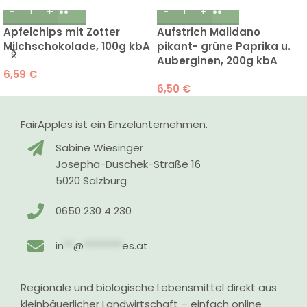
Apfelchips mit Zotter
Aufstrich Malidano
Milchschokolade, 100g kbA
pikant- grüne Paprika u.
Auberginen, 200g kbA
6,59
€
6,50
€
FairApples ist ein Einzelunternehmen.
Sabine Wiesinger
Josepha-Duschek-Straße 16
5020 Salzburg
0650 230 4 230
in
**
@
********
es.at
Regionale und biologische Lebensmittel direkt aus
kleinbäuerlicher Landwirtschaft – einfach online