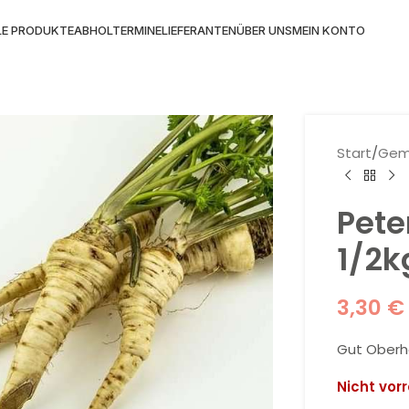
LE PRODUKTE
ABHOLTERMINE
LIEFERANTEN
ÜBER UNS
MEIN KONTO
Start
/
Gem
Pete
1/2k
3,30
€
Gut Oberh
Nicht vorr