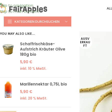
Skip to navigation
AL
Skip to main content
KATEGORIEN DURCHSUCHEN
YOU MAY ALSO LIKE…
AUSV
ERKAU
Schaffrischkäse-
FT
Aufstrich Kräuter Olive
180g bio
5,90
€
inkl. 10 % MwSt.
Marillennektar 0,75l, bio
5,90
€
inkl. 20 % MwSt.