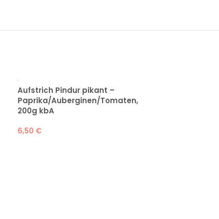
Aufstrich Pindur pikant –
Haselnüsse g
Paprika/Auberginen/Tomaten,
(Nordmazed.)
200g kbA
26,95
€
6,50
€