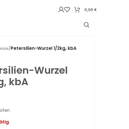
0,00
€
üse
/
Petersilien-Wurzel 1/2kg, kbA
rsilien-Wurzel
g, kbA
ofen
ätig