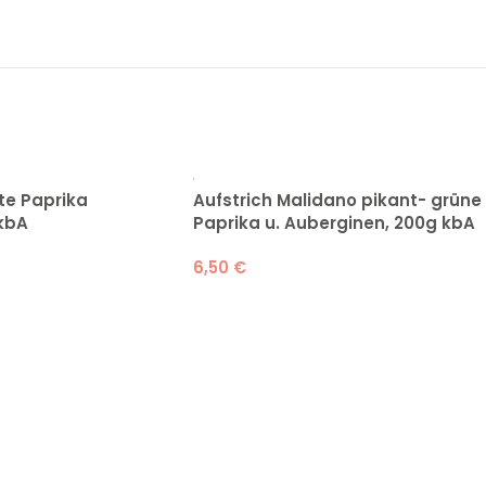
ote Paprika
Aufstrich Malidano pikant- grüne
kbA
Paprika u. Auberginen, 200g kbA
6,50
€