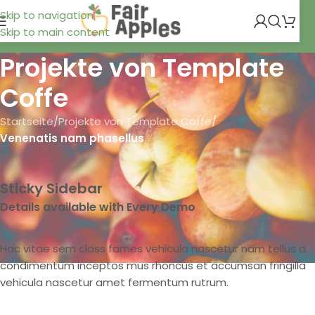
Skip to navigation
Skip to main content
Projekte von Template
Coffe
Startseite
/
Projekte von Template Coffe
/
Venenatis nam phasellus
Sticky Sidebar
Details available with Every Demo
Hac vitae sem class fames vehicula nascetur nam tellus a
condimentum inceptos mus rhoncus et accumsan fringilla
vehicula nascetur amet fermentum rutrum.